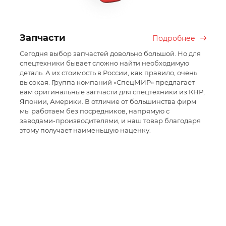
Запчасти
Лог
ее
Подробнее
Сегодня выбор запчастей довольно большой. Но для
Наша 
спецтехники бывает сложно найти необходимую
экспо
! На
деталь. А их стоимость в России, как правило, очень
конкр
ся
высокая. Группа компаний «СпецМИР» предлагает
поста
вам оригинальные запчасти для спецтехники из КНР,
поста
Японии, Америки. В отличие от большинства фирм
каждо
ой и
мы работаем без посредников, напрямую с
к дв
заводами-производителями, и наш товар благодаря
оптим
енний
этому получает наименьшую наценку.
монит